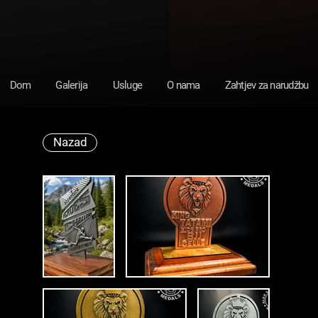
Dom
Galerija
Usluge
O nama
Zahtjev za narudžbu
Nazad