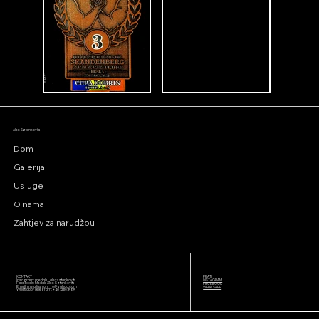
Alex Sztankovits
Dom
Galerija
Usluge
O nama
Zahtjev za narudžbu
KONTAKT
PRATI
Instagram: medals_alexsztankovits
INSTAGRAM
Facebook: Medals Alex Sztankovits
FACEBOOK
Email:
metalfashion_ro@yahoo.com
WHATSAPP
Whatsapp/Telegram: +40 722193585