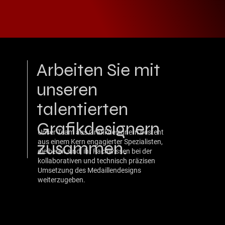
Arbeiten Sie mit
unseren
talentierten
Grafikdesignern
Unser Team aus Grafikdesignern besteht
zusammen.
aus einem Kern engagierter Spezialisten,
die bereit sind, ihr Fachwissen bei der
kollaborativen und technisch präzisen
Umsetzung des Medaillendesigns
weiterzugeben.